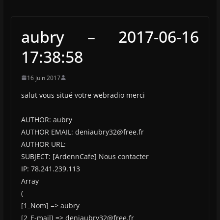
aubry – 2017-06-16
17:38:58
16 juin 2017
salut vous situé votre webradio merci
AUTHOR: aubry
AUTHOR EMAIL: deniaubry32@free.fr
AUTHOR URL:
SUBJECT: [ArdennCafe] Nous contacter
IP: 78.241.239.113
Array
(
[1_Nom] => aubry
[2_E-mail] => deniaubry32@free.fr