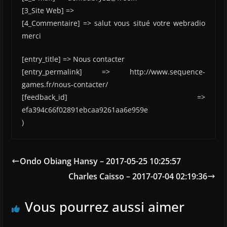
[3_Site Web] =>
[4_Commentaire] => salut vous situé votre webradio
merci
[entry_title] => Nous contacter
[entry_permalink] => http://www.sequence-
games.fr/nous-contacter/
[feedback_id] =>
efa394c66f02891ebcaa9261aa6e959e
)
Ondo Obiang Hansy – 2017-05-25 10:25:57
Charles Caisso – 2017-07-04 02:19:36
Vous pourrez aussi aimer