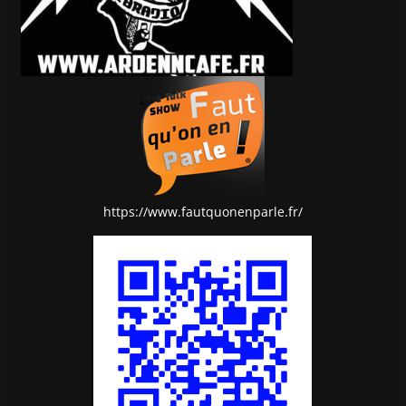
https://www.fautquonenparle.fr/