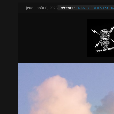
Passer
Récents :
FRANCOFOLIES ESCH/AL
jeudi, août 6, 2026
au
Theater
Révélations Francofol
contenu
TOUTES NOS INTERVI
2026
CABARET VERT BD LES
REPORTAGE VIDEO SU