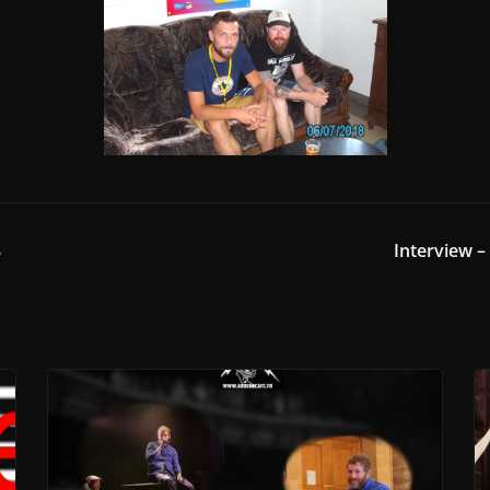
8
Interview –