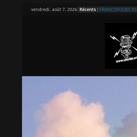
Passer
Récents :
FRANCOFOLIES ESCH
vendredi, août 7, 2026
au
Theater
Révélations Franco
contenu
TOUTES NOS INTE
2026
CABARET VERT BD
REPORTAGE VIDEO